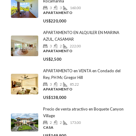
Rocamarina
3
3
160.00
APARTAMENTO
US$220,000
APARTAMENTO EN ALQUILER EN MARINA
AZUL, CASAMAR
3
2
222.00
APARTAMENTO
US$2,500
APARTAMENTO en VENTA en Condado del
Rey, PH Mc Gregor Hill
3
2
85.22
APARTAMENTO
US$138,000
Precio de venta atractivo en Boquete Canyon
Village
2
2
173.00
CASA
US$149,900