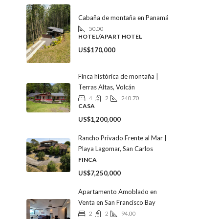
Cabaña de montaña en Panamá
50.00
HOTEL/APART HOTEL
US$170,000
Finca histórica de montaña |
Terras Altas, Volcán
4
2
240.70
CASA
US$1,200,000
Rancho Privado Frente al Mar |
Playa Lagomar, San Carlos
FINCA
US$7,250,000
Apartamento Amoblado en
Venta en San Francisco Bay
2
2
94.00