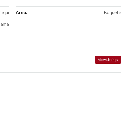
riqui
Area:
Boquete
namá
View Listings