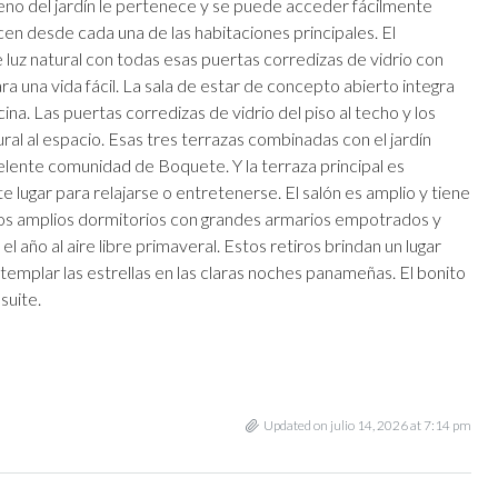
no del jardín le pertenece y se puede acceder fácilmente
en desde cada una de las habitaciones principales. El
 luz natural con todas esas puertas corredizas de vidrio con
a una vida fácil. La sala de estar de concepto abierto integra
ina. Las puertas corredizas de vidrio del piso al techo y los
ral al espacio. Esas tres terrazas combinadas con el jardín
elente comunidad de Boquete. Y la terraza principal es
e lugar para relajarse o entretenerse. El salón es amplio y tiene
os amplios dormitorios con grandes armarios empotrados y
l año al aire libre primaveral. Estos retiros brindan un lugar
emplar las estrellas en las claras noches panameñas. El bonito
suite.
Updated on julio 14, 2026 at 7:14 pm