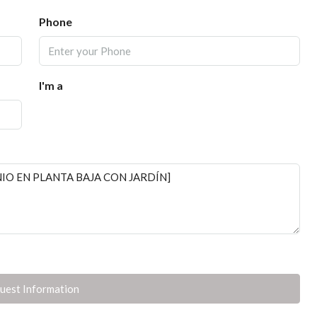
Phone
I'm a
uest Information