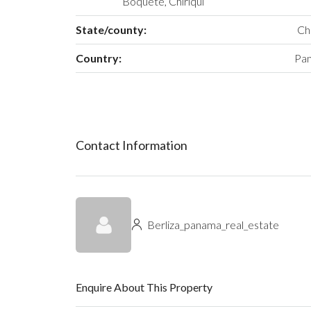
Boquete, Chiriqui
State/county:
Chi
Country:
Pa
Contact Information
Berliza_panama_real_estate
Enquire About This Property