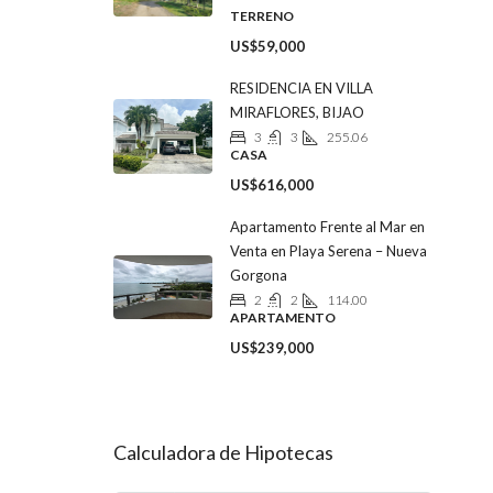
TERRENO
US$59,000
RESIDENCIA EN VILLA
MIRAFLORES, BIJAO
3
3
255.06
CASA
US$616,000
Apartamento Frente al Mar en
Venta en Playa Serena – Nueva
Gorgona
2
2
114.00
APARTAMENTO
US$239,000
Calculadora de Hipotecas