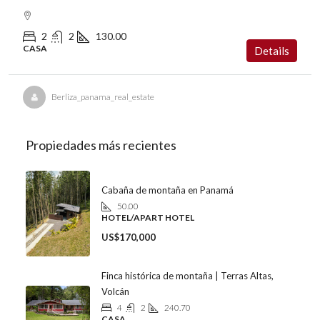
2
2
130.00
CASA
Details
Berliza_panama_real_estate
Propiedades más recientes
Cabaña de montaña en Panamá
50.00
HOTEL/APART HOTEL
US$170,000
Finca histórica de montaña | Terras Altas,
Volcán
4
2
240.70
CASA