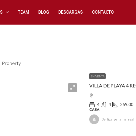
ES
TEAM
BLOG
DESCARGAS
CONTACTO
1 Property
EN VENTA
VILLA DE PLAYA 4 
4
4
259.00
CASA
Berliza_panama_real_