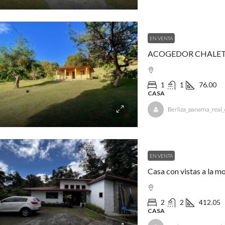
EN VENTA
ACOGEDOR CHALE
1
1
76.00
CASA
Berliza_panama_real_
EN VENTA
Casa con vistas a la m
2
2
412.05
CASA