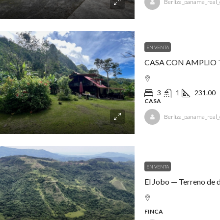
Berliza_panama_real_
EN VENTA
CASA CON AMPLIO 
3
1
231.00
CASA
Berliza_panama_real_
EN VENTA
El Jobo — Terreno de de
FINCA