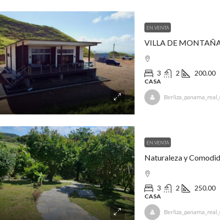
EN VENTA
VILLA DE MONTAÑA
3
2
200.00
CASA
Berliza_panama_real_
EN VENTA
Naturaleza y Comodid
3
2
250.00
CASA
Berliza_panama_real_