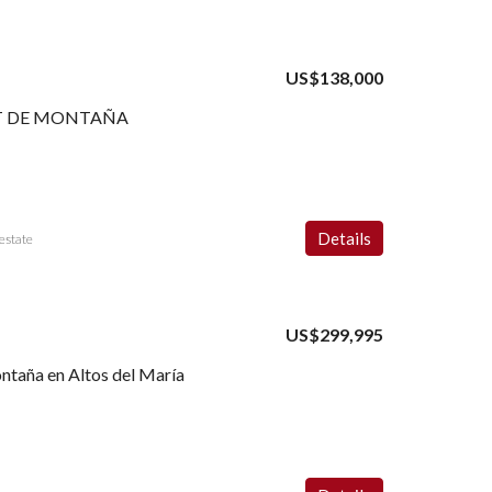
US$138,000
T DE MONTAÑA
Details
estate
US$299,995
ontaña en Altos del María