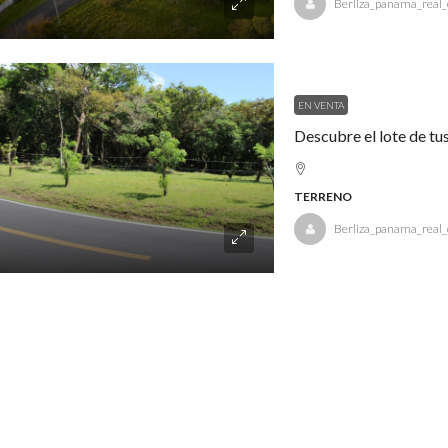
Berliza_panama_real_
EN VENTA
Descubre el lote de tu
TERRENO
Berliza_panama_real_