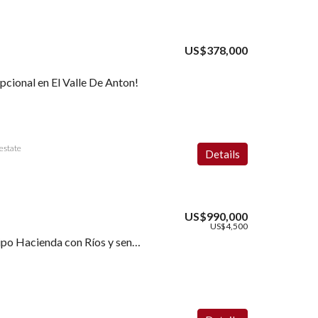
US$378,000
cional en El Valle De Anton!
estate
Details
US$990,000
US$4,500
Venta de Residencia Tipo Hacienda con Ríos y senderos vía al Valle de Antón