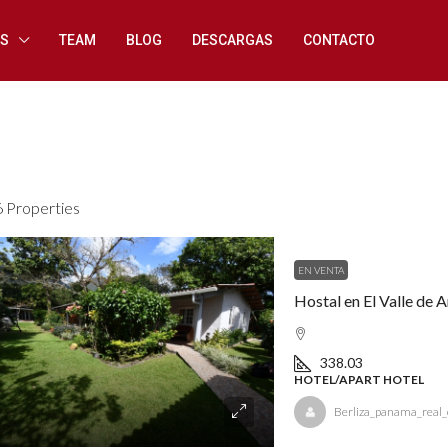
ES
TEAM
BLOG
DESCARGAS
CONTACTO
6 Properties
EN VENTA
Hostal en El Valle de 
338.03
HOTEL/APART HOTEL
Berliza_panama_real_