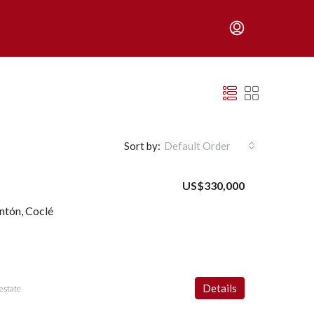
Sort by:
Default Order
US$330,000
Antón, Coclé
Details
estate