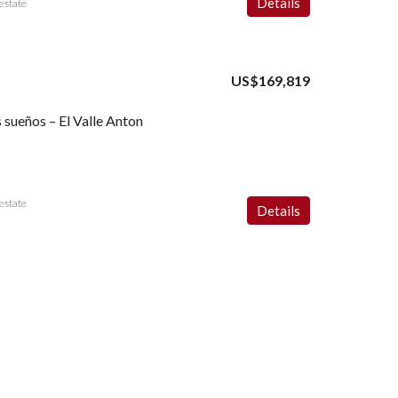
Details
estate
US$169,819
s sueños – El Valle Anton
estate
Details