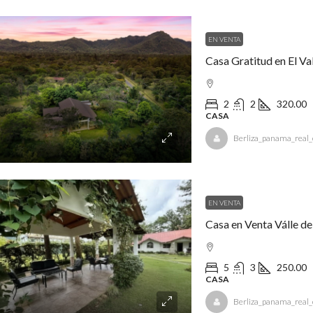
EN VENTA
Casa Gratitud en El Va
2
2
320.00
CASA
Berliza_panama_real_
EN VENTA
Casa en Venta Válle d
5
3
250.00
CASA
Berliza_panama_real_