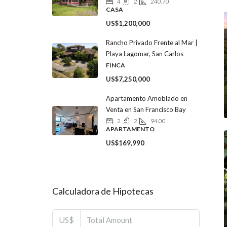
4
2
240.70
CASA
US$1,200,000
Rancho Privado Frente al Mar |
Playa Lagomar, San Carlos
FINCA
US$7,250,000
Apartamento Amoblado en
Venta en San Francisco Bay
2
2
94.00
APARTAMENTO
US$169,990
Calculadora de Hipotecas
US$