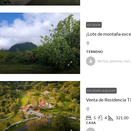
EN VENTA
¡Lote de montaña excep
TERRENO
Berliza_panama_real_
EN VENTA, ALQUILER
5
4
321.00
CASA