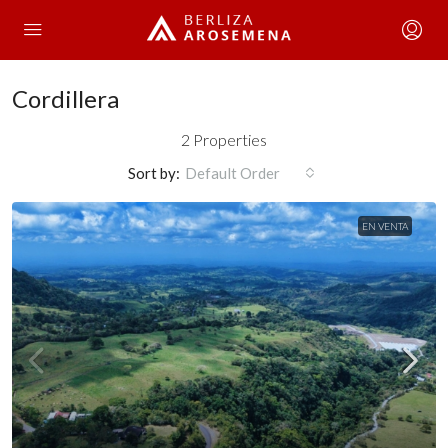
Cordillera
2 Properties
Sort by:
Default Order
EN VENTA