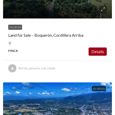
US$237,104
EN VENTA
Land for Sale – Boquerón, Cordillera Arriba
FINCA
Details
Berliza_panama_real_estate
EN VENTA