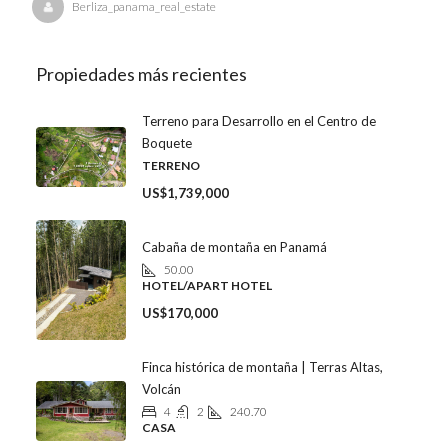
Berliza_panama_real_estate
Propiedades más recientes
Terreno para Desarrollo en el Centro de
Boquete
TERRENO
US$1,739,000
Cabaña de montaña en Panamá
50.00
HOTEL/APART HOTEL
US$170,000
Finca histórica de montaña | Terras Altas,
Volcán
4
2
240.70
CASA