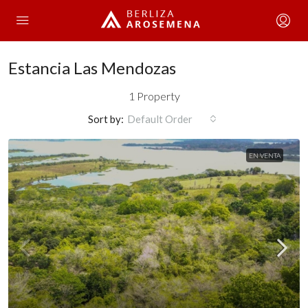
Estancia Las Mendozas
1 Property
Sort by:
Default Order
EN VENTA