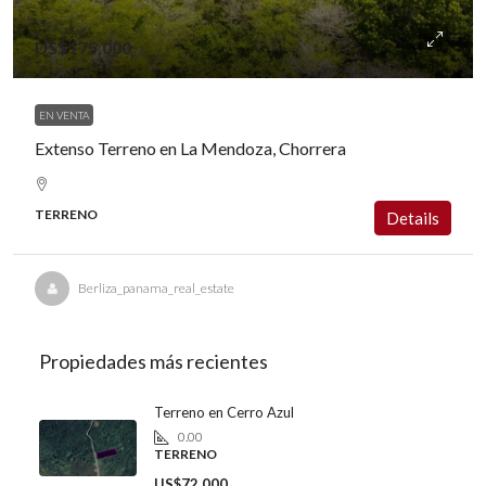
US$175,000
EN VENTA
Extenso Terreno en La Mendoza, Chorrera
TERRENO
Details
Berliza_panama_real_estate
Propiedades más recientes
Terreno en Cerro Azul
0.00
TERRENO
US$72,000