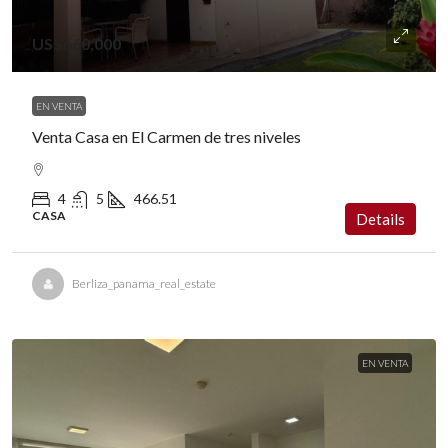
US$660,000
EN VENTA
Venta Casa en El Carmen de tres niveles
4
5
466.51
CASA
Details
Berliza_panama_real_estate
EN VENTA