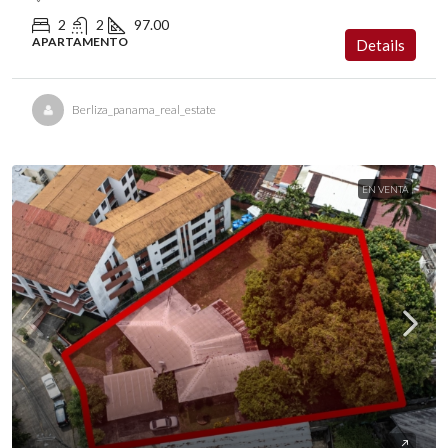
2
2
97.00
APARTAMENTO
Details
Berliza_panama_real_estate
EN VENTA