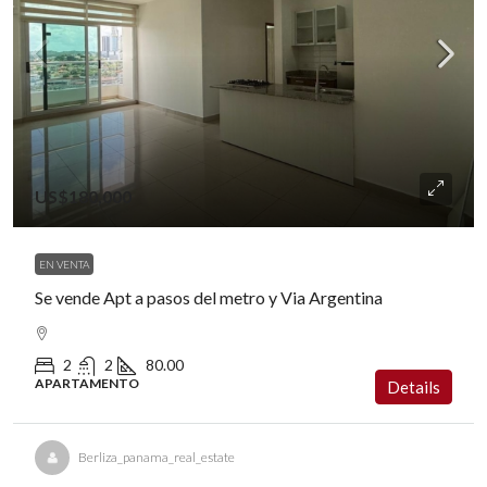
US$180,000
EN VENTA
Se vende Apt a pasos del metro y Via Argentina
2
2
80.00
APARTAMENTO
Details
Berliza_panama_real_estate