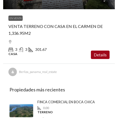
US$1,160,000
EN VENTA
VENTA TERRENO CON CASA EN EL CARMEN DE
1,336.95M2
3
3
301.67
CASA
Details
Berliza_panama_real_estate
Propiedades más recientes
FINCA COMERCIAL EN BOCA CHICA
0.00
TERRENO